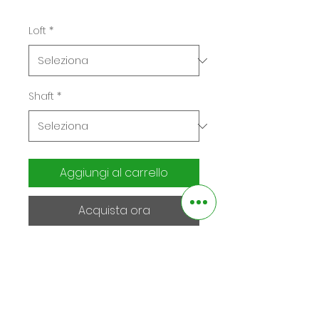
Loft
*
Shaft
*
Aggiungi al carrello
Acquista ora
Designed by Roger
Cleveland