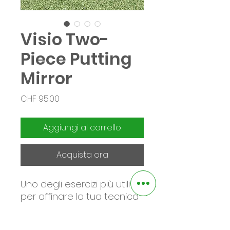
Visio Two-
Piece Putting
Mirror
Prezzo
CHF 95.00
Aggiungi al carrello
Acquista ora
Uno degli esercizi più utili
per affinare la tua tecnica
di putt, permette di
lavorare sia sul movimento