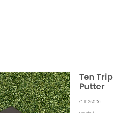
erformance
Shop
Clubfitting
Abbonamen
Ten Trip
Putter
Prezzo
CHF 369.00