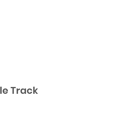
Accedi
ti
Blog
Buono Regalo
le Track