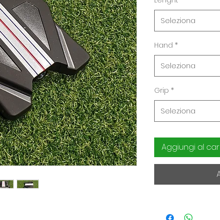
Lenght
*
Seleziona
Hand
*
Seleziona
Grip
*
Seleziona
Aggiungi al car