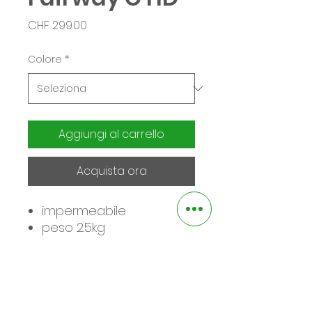
Prezzo
CHF 299.00
Colore
*
Aggiungi al carrello
Acquista ora
impermeabile
peso 2.5kg
8 tasche
4 separazioni per i
bastoni