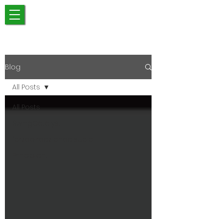
Blog
All Posts
All Posts
SwingCatalyst
forzedireazionealsuolo
Principianti